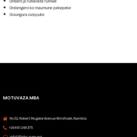
Ondero jo ruhaveze rumwe
Ondengero ko maumune pekepeke
Oviungura ovipyuke
MOTUVAZA MBA
No 52, Robert Mugabe Avenue Windhoek, Namibia
+264 61 244 375
info[@]nhc-nam.org