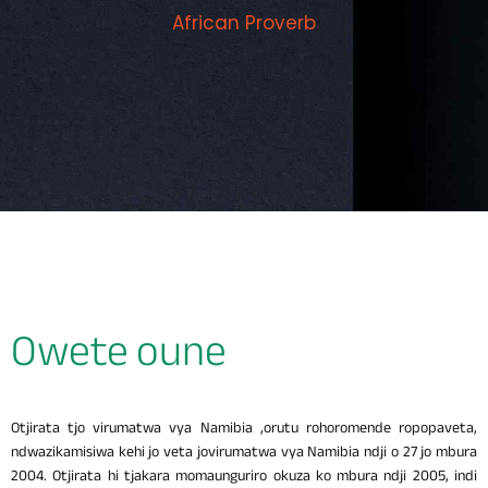
African Proverb
Owete oune
Otjirata tjo virumatwa vya Namibia ,orutu rohoromende ropopaveta,
ndwazikamisiwa kehi jo veta jovirumatwa vya Namibia ndji o 27 jo mbura
2004. Otjirata hi tjakara momaunguriro okuza ko mbura ndji 2005, indi