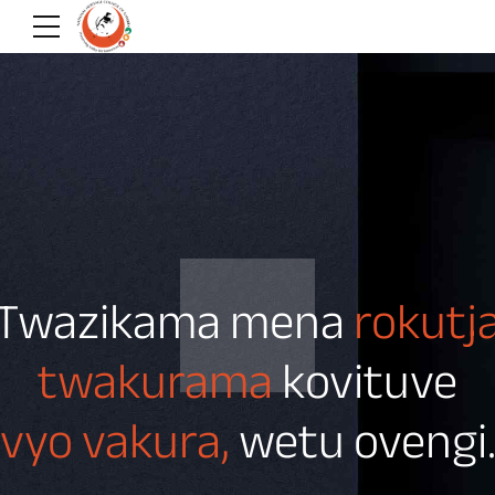
Twazikama mena
rokutj
twakurama
kovituve
vyo vakura,
wetu ovengi