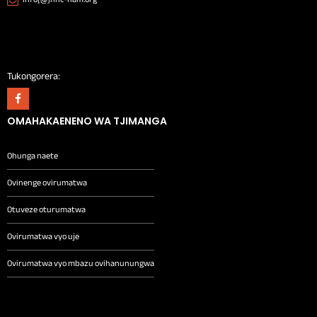
Tukongorera:
OMAHAKAENENO WA TJIMANGA
Ohunga naete
Ovinenge ovirumatwa
Otuveze oturumatwa
Ovirumatwa vyo uje
Ovirumatwa vyo mbazu ovihanunungwa