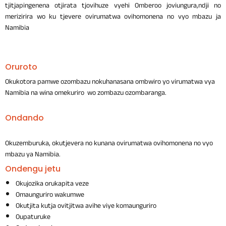
tjitjapingenena otjirata tjovihuze vyehi Omberoo joviungura,ndji no
merizirira wo ku tjevere ovirumatwa ovihomonena no vyo mbazu ja
Namibia
Oruroto
Okukotora pamwe ozombazu nokuhanasana ombwiro yo virumatwa vya
Namibia na wina omekuriro wo zombazu ozombaranga.
Ondando
Okuzemburuka, okutjevera no kunana ovirumatwa ovihomonena no vyo
mbazu ya Namibia.
Ondengu jetu
Okujozika orukapita veze
Omaunguriro wakumwe
Okutjita kutja ovitjitwa avihe viye komaunguriro
Oupaturuke