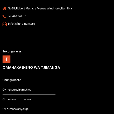
No 52, Robert Mugabe Avenue Windhoek, Namibia
+264 61 244 375
info[@]nhc-nam.org
Tukongorera:
OMAHAKAENENO WA TJIMANGA
Ohunga naete
Ovinenge ovirumatwa
Otuveze oturumatwa
Ovirumatwa vyo uje