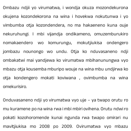
Ombazu ndjii yo virumatwa, i wondja okuza mozondekurona
okujena kozondekorona na wina i hovekwa nokutunwa i yo
vimbumba otja kozondendera, no ma hakaeneno kuna ouje
nekuruhungi. I mbi vijandja ondikameno, omuzemburukiro
nomakaendero wo komurungu, mokutjiukisa ondengero
jombazu nounongo wo undu. Otja ko nduvasaneno ndji
ombakatwi mai yandjewa ko virumatwa mbihanunungwa vyo
mbazu otja kousemba mburipo wouje na wina mbu undjirwa ko
otja kondengero mokati koviwana , ovimbumba na wina
omekurisiro.
Onduvasaneno ndji yo virumatwa vyo uje – ya twapo orutu ro
mu kuramene po na wina rwa i mbi mbiri ovihena. Orutu ndwi ro
pokati kozohoromende kunai ngunda rwa twapo omirari nu
mavitjiukisa mo 2008 po 2009. Ovirumatwa vyo mbazu