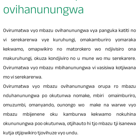
ovihanunungwa
Ovirumatwa vyo mbazu ovihanunungwa vya panguka katiti no
vi serekarerwa vye kuruhungi, omakamburiro yomaraka
kekwamo, omapwikiro no matorokero wo ndjivisiro ona
makuruhungi, okuza kondjiviro no u mune wo mu serekarere.
Ovirumatwa vyo mbazu mbihanunungwa vi vasisiwa kotjiwana
mo vi serekarerwa.
Ovirumatwa vyo mbazu ovihanunungwa orupa ro mbazu
nduhanunungwa po okutunwa nomake, mbiri omaimburiro,
omuzumbi, omanyando, ounongo wo make na warwe vyo
mbazu mbijenene oku kamburwa kekwamo nokuhina
okununungwa poo okutunwa, otjihauto hi tjo mbazu tji isanewa
kutja otjipwikiro tjovihuze vyo undu.