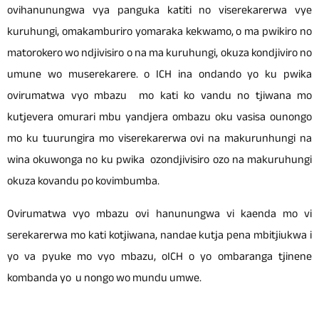
ovihanunungwa vya panguka katiti no viserekarerwa vye
kuruhungi, omakamburiro yomaraka kekwamo, o ma pwikiro no
matorokero wo ndjivisiro o na ma kuruhungi, okuza kondjiviro no
umune wo muserekarere. o ICH ina ondando yo ku pwika
ovirumatwa vyo mbazu mo kati ko vandu no tjiwana mo
kutjevera omurari mbu yandjera ombazu oku vasisa ounongo
mo ku tuurungira mo viserekarerwa ovi na makurunhungi na
wina okuwonga no ku pwika ozondjivisiro ozo na makuruhungi
okuza kovandu po kovimbumba.
Ovirumatwa vyo mbazu ovi hanunungwa vi kaenda mo vi
serekarerwa mo kati kotjiwana, nandae kutja pena mbitjiukwa i
yo va pyuke mo vyo mbazu, oICH o yo ombaranga tjinene
kombanda yo u nongo wo mundu umwe.