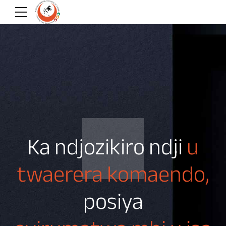
Ka ndjozikiro ndji
u
twaerera komaendo,
posiya