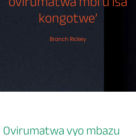
ovirumatwa mbi u isa
kongotwe’
Branch Rickey
Ovirumatwa vyo mbazu